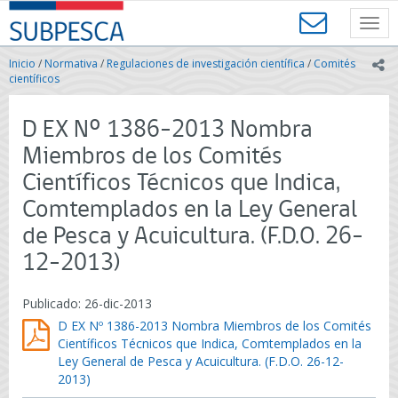
Contenido
SUBPESCA
principal
Toggl
-
navig
Subsecretaría
Inicio
/
Normativa
/
Regulaciones de investigación científica
/
Comités
ic
de
científicos
Pesca
y
D EX Nº 1386-2013 Nombra
Acuicultura
-
Miembros de los Comités
Gobierno
Científicos Técnicos que Indica,
de
Chile
Comtemplados en la Ley General
de Pesca y Acuicultura. (F.D.O. 26-
12-2013)
Publicado: 26-dic-2013
D EX Nº 1386-2013 Nombra Miembros de los Comités
Científicos Técnicos que Indica, Comtemplados en la
Ley General de Pesca y Acuicultura. (F.D.O. 26-12-
2013)