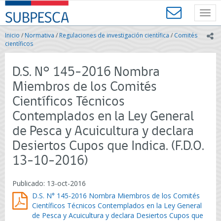
Contenido
SUBPESCA
principal
Toggl
-
navig
Subsecretaría
Inicio
/
Normativa
/
Regulaciones de investigación científica
/
Comités
ic
de
científicos
Pesca
y
D.S. N° 145-2016 Nombra
Acuicultura
-
Miembros de los Comités
Gobierno
Científicos Técnicos
de
Chile
Contemplados en la Ley General
de Pesca y Acuicultura y declara
Desiertos Cupos que Indica. (F.D.O.
13-10-2016)
Publicado: 13-oct-2016
D.S. N° 145-2016 Nombra Miembros de los Comités
Científicos Técnicos Contemplados en la Ley General
de Pesca y Acuicultura y declara Desiertos Cupos que