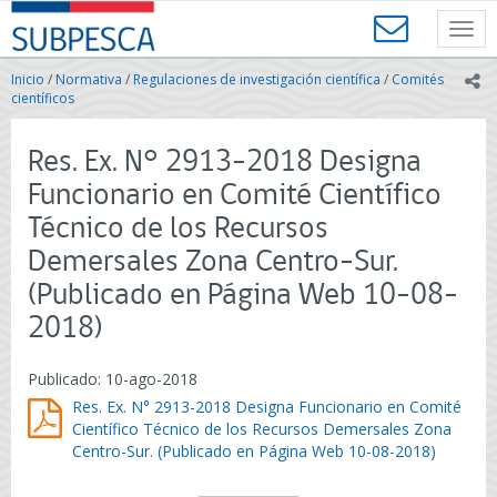
Contenido
SUBPESCA
principal
Toggl
-
navig
Subsecretaría
Inicio
/
Normativa
/
Regulaciones de investigación científica
/
Comités
ic
de
científicos
Pesca
y
Res. Ex. N° 2913-2018 Designa
Acuicultura
-
Funcionario en Comité Científico
Gobierno
Técnico de los Recursos
de
Chile
Demersales Zona Centro-Sur.
(Publicado en Página Web 10-08-
2018)
Publicado: 10-ago-2018
Res. Ex. N° 2913-2018 Designa Funcionario en Comité
Científico Técnico de los Recursos Demersales Zona
Centro-Sur. (Publicado en Página Web 10-08-2018)