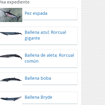
Vea expediente
d
a
Pez espada
d
Ballena azul; Rorcual
gigante
nes
a.
as
Ballena de aleta; Rorcual
común
s
Ballena boba
a
es
Ballena Bryde