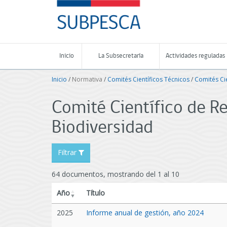
Contenido
SUBPESCA
principal
-
Subsecretaría
de
Pesca
Inicio
La Subsecretaría
Actividades reguladas
y
Acuicultura
Inicio
/
Normativa
/
Comités Científicos Técnicos
/
Comités Ci
-
Gobierno
de
Comité Científico de R
Chile
Biodiversidad
Filtrar
64 documentos, mostrando del 1 al 10
Año
Título
2025
Informe anual de gestión, año 2024