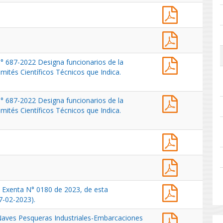
de
Informe
gestión,
anual
año
de
2024
Informe
gestión,
anual
año
de
2023
Res.
N° 687-2022 Designa funcionarios de la
gestión,
Ex.
mités Científicos Técnicos que Indica.
año
N°
2021
00628-
Res.
N° 687-2022 Designa funcionarios de la
2024
Ex.
mités Científicos Técnicos que Indica.
Modifica
N°
Res.
00039-
Ex.
Acta
2023
N°
Comité
Modifica
687-
Científico
Res.
2022
Acta
Técnico
Ex.
Designa
Comité
Pesquero
N°
funcionarios
Científico
de
Res.
687-
n Exenta N° 0180 de 2023, de esta
de
Técnico
Recursos
Ex
2022
7-02-2023).
la
Pesquero
Altamente
N°
Designa
Subsecretarí
de
Res.
Migratorios,
Naves Pesqueras Industriales-Embarcaciones
0419-
funcionarios
de
Recursos