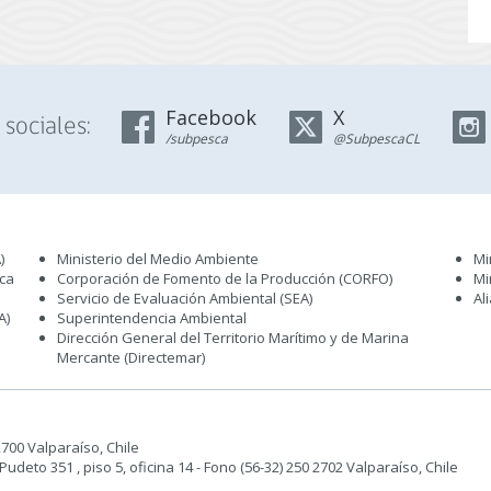
en
de
Comités
Marzo
Científicos
de
Técnicos
2023.
que
(Publicado
Facebook
X
sociales:
Indica.
en
/subpesca
@SubpescaCL
(Publicado
Página
en
Web
Página
21-
Web
02-
18-
2023).
01-
)
Ministerio del Medio Ambiente
Mi
sca
Corporación de Fomento de la Producción (CORFO)
Mi
2023)
Servicio de Evaluación Ambiental (SEA
)
Al
A)
Superintendencia Ambiental
Dirección General del Territorio Marítimo y de Marina
Mercante (Directemar
)
 2700 Valparaíso, Chile
deto 351 , piso 5, oficina 14 - Fono (56-32) 250 2702 Valparaíso, Chile