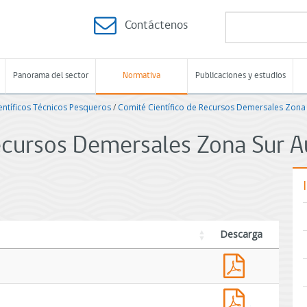
Contáctenos
Panorama del sector
Normativa
Publicaciones y estudios
entíficos Técnicos Pesqueros
/
Comité Científico de Recursos Demersales Zona 
ecursos Demersales Zona Sur A
Descarga
Informe
anual
de
Informe
gestión