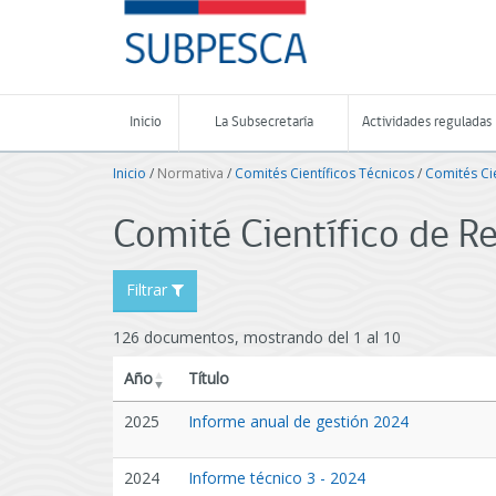
Contenido
SUBPESCA
principal
-
Subsecretaría
de
Pesca
Inicio
La Subsecretaría
Actividades reguladas
y
Acuicultura
Inicio
/
Normativa
/
Comités Científicos Técnicos
/
Comités Ci
-
Gobierno
de
Comité Científico de R
Chile
Filtrar
126 documentos, mostrando del 1 al 10
Año
Título
2025
Informe anual de gestión 2024
2024
Informe técnico 3 - 2024