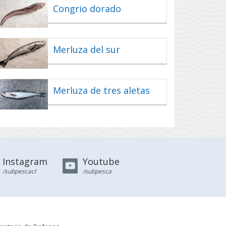
Congrio dorado
Merluza del sur
Merluza de tres aletas
a
Instagram
Youtube
/subpescacl
/subpesca