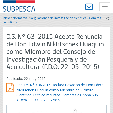
Contenido
SUBPESCA
principal
Toggl
-
navig
Subsecretaría
Inicio
/
Normativa
/
Regulaciones de investigación científica
/
Comités
ic
de
científicos
Pesca
y
D.S. N° 63-2015 Acepta Renuncia
Acuicultura
-
de Don Edwin Niklitschek Huaquin
Gobierno
como Miembro del Consejo de
de
Chile
Investigación Pesquera y de
Acuicultura. (F.D.O. 22-05-2015)
Publicado: 22-may-2015
Rec. Ex. N° 318-2015 Declara Cesación de Don Edwin
Niklitschek Huaquin como Miembro del Comité
Científico Técnico recursos Demersales Zona Sur-
Austral. (F.D.O. 07-05-2015)