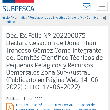
Contenido
SUBPESCA
principal
Toggl
-
navig
Subsecretaría
Inicio
/
Normativa
/
Regulaciones de investigación científica
/
Comités
ic
de
científicos
Pesca
y
Dec. Ex. Folio N° 202200075
Acuicultura
-
Declara Cesación de Doña Lilian
Gobierno
Troncoso Gómez Como Integrante
de
Chile
del Comités Científico Técnicos de
Pequeños Pelágicos y Recursos
Demersales Zona Sur-Austral.
(Publicado en Página Web 14-06-
2022) (F.D.O. 17-06-2022)
Publicado: 14-jun-2022
Dec. Ex. Folio N° 202200075 Declara Cesación de
Doña Lilian Troncoso Gómez Como Integrante del