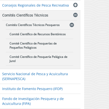
Consejos Regionales de Pesca Recreativa
Comités Científicos Técnicos
Comités Científicos Técnicos Pesqueros
Comité Científico de Recursos Bentónicos
Comité Científico de Pesquerías de
Pequeños Pelágicos
Comité Científico de Pesquería Pelágica de
Jurel
Comité Científico de Recursos Demersales
Servicio Nacional de Pesca y Acuicultura
Zona Centro-Sur
(SERNAPESCA)
Comité Científico de Recursos Demersales
Zona Sur Austral
Instituto de Fomento Pesquero (IFOP)
Comité Científico de Recursos Demersales
Fondo de Investigación Pesquera y de
de Aguas Profundas
Acuicultura (FIPA)