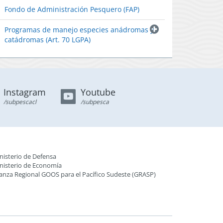
Comité Científico de Recursos Crustáceos
Fondo de Administración Pesquero (FAP)
Demersales
Programas de manejo especies anádromas y
Comité Científico de Recursos Altamente
Migratorios, Condrictios y Biodiversidad
catádromas (Art. 70 LGPA)
Comités Científicos Técnicos de Acuicultura
Instagram
Youtube
/subpescacl
/subpesca
nisterio de Defensa
nisterio de Economía
ianza Regional GOOS para el Pacífico Sudeste (GRASP
)