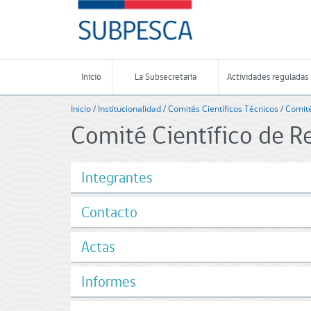
Contenido
SUBPESCA
principal
-
Subsecretaría
de
Pesca
Inicio
La Subsecretaría
Actividades reguladas
y
Acuicultura
Inicio
/
Institucionalidad
/
Comités Científicos Técnicos
/
Comité
-
Comité Científico de 
Gobierno
de
Chile
Integrantes
Contacto
Actas
Informes