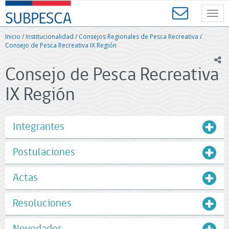
Contenido
SUBPESCA
principal
Toggl
-
navig
Subsecretaría
Inicio
/
Institucionalidad
/
Consejos Regionales de Pesca Recreativa
/
de
Consejo de Pesca Recreativa IX Región
Pesca
ic
y
Consejo de Pesca Recreativa
Acuicultura
-
IX Región
Gobierno
de
Chile
Integrantes
Postulaciones
Actas
Resoluciones