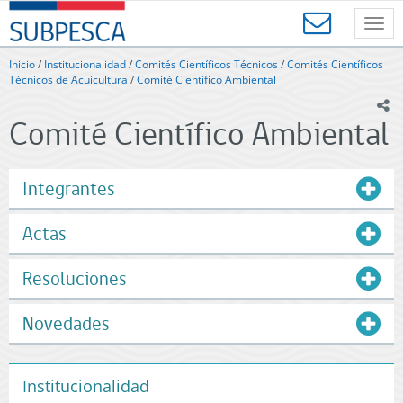
Contenido
SUBPESCA
principal
Toggl
-
navig
Subsecretaría
Inicio
/
Institucionalidad
/
Comités Científicos Técnicos
/
Comités Científicos
de
Técnicos de Acuicultura
/
Comité Científico Ambiental
Pesca
ic
y
Comité Científico Ambiental
Acuicultura
-
Gobierno
de
Integrantes
Chile
Actas
Resoluciones
Novedades
Institucionalidad