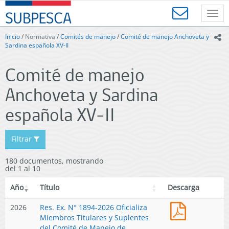
Contenido
SUBPESCA
principal
Toggl
-
navig
Subsecretaría
Inicio
/
Normativa
/
Comités de manejo
/
Comité de manejo Anchoveta y
ic
de
Sardina española XV-II
Pesca
y
Comité de manejo
Acuicultura
-
Anchoveta y Sardina
Gobierno
de
española XV-II
Chile
Filtrar
180 documentos, mostrando
del 1 al 10
Año
Título
Descarga
Res.
2026
Res. Ex. N° 1894-2026 Oficializa
Ex.
Miembros Titulares y Suplentes
N°
del Comité de Manejo de