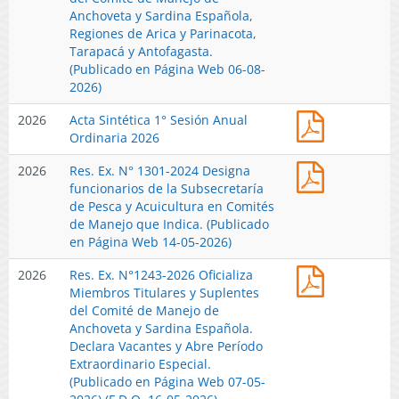
1894-
Anchoveta y Sardina Española,
2026
Regiones de Arica y Parinacota,
Oficializa
Tarapacá y Antofagasta.
Miembros
(Publicado en Página Web 06-08-
Titulares
2026)
y
Acta
2026
Acta Sintética 1° Sesión Anual
Suplentes
Sintética
Ordinaria 2026
del
1°
Comité
Res.
2026
Res. Ex. N° 1301-2024 Designa
Sesión
de
Ex.
funcionarios de la Subsecretaría
Anual
Manejo
N°
de Pesca y Acuicultura en Comités
Ordinaria
de
1301-
de Manejo que Indica. (Publicado
2026
Anchoveta
2024
en Página Web 14-05-2026)
y
Designa
Sardina
Res.
2026
Res. Ex. N°1243-2026 Oficializa
Funcionari
Española,
Ex.
Miembros Titulares y Suplentes
de
Regiones
N°1243-
del Comité de Manejo de
la
de
2026
Anchoveta y Sardina Española.
Subsecreta
Arica
Oficializa
Declara Vacantes y Abre Período
de
y
Miembros
Extraordinario Especial.
Pesca
Parinacota,
Titulares
(Publicado en Página Web 07-05-
y
Tarapacá
y