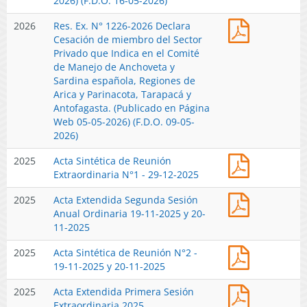
2026) (F.D.O. 16-05-2026)
Acuicultur
y
Suplentes
en
Antofagast
Res.
2026
Res. Ex. N° 1226-2026 Declara
del
Comités
(Publicado
Ex.
Cesación de miembro del Sector
Comité
de
en
N°
Privado que Indica en el Comité
de
Manejo
Página
1226-
de Manejo de Anchoveta y
Manejo
que
Web
2026
Sardina española, Regiones de
de
Indica.
06-
Declara
Arica y Parinacota, Tarapacá y
Anchoveta
(Publicado
08-
Cesación
Antofagasta. (Publicado en Página
y
en
2026)
de
Web 05-05-2026) (F.D.O. 09-05-
Sardina
Página
miembro
2026)
Española.
Web
del
Declara
14-
Acta
2025
Acta Sintética de Reunión
Sector
Vacantes
05-
Sintética
Extraordinaria N°1 - 29-12-2025
Privado
y
2026)
de
que
Abre
Acta
2025
Acta Extendida Segunda Sesión
Reunión
Indica
Período
extendida
Anual Ordinaria 19-11-2025 y 20-
Extraordin
en
Extraordin
de
11-2025
N°1
el
Especial.
Reunión
-
Comité
(Publicado
Acta
2025
Acta Sintética de Reunión N°2 -
N°2
29-
de
en
Sintética
19-11-2025 y 20-11-2025
-
12-
Manejo
Página
de
2025
2025
de
Web
Acta
2025
Acta Extendida Primera Sesión
Reunión
Anchoveta
07-
Extendida
Extraordinaria 2025
N°2