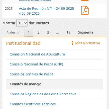
y
05-
Primera
-
Sardina
2026)
Acta
2025
Acta de Reunión N°1 - 24-09-2025
Sesión
2025
española,
de
y 25-09-2025
Extraordin
Regiones
Reunión
2025
de
N°1
Mostrar
documentos
Arica
-
y
2025
Anterior
1
2
3
…
18
Siguiente
Parinacota,
Tarapacá
Institucionalidad
Más Normativa
icono
y
Antofagast
Comisión Nacional de Acuicultura
(Publicado
en
Consejo Nacional de Pesca (CNP)
Página
Web
Consejos Zonales de Pesca
05-
05-
Comités de manejo
2026)
Consejos Regionales de Pesca Recreativa
Comités Científicos Técnicos