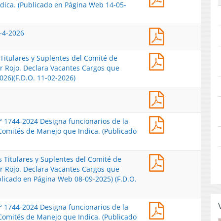
Ex.
dica. (Publicado en Página Web 14-05-
2026
N°
Declara
1301-
cesación
Acta
2-4-2026
2024
en
sintética
Designa
el
reunión
Funcionarios
cargo
Res.
 Titulares y Suplentes del Comité de
N°1
de
de
Ex.
r Rojo. Declara Vacantes Cargos que
21-
la
miembro
N°
026)(F.D.O. 11-02-2026)
4-
Subsecretaría
del
297-
2026
de
sector
Acta
2026
y
Pesca
privado
sintética
Oficializa
22-
y
que
de
Miembros
Res.
4-
N° 1744-2024 Designa funcionarios de la
Acuicultura
indica,
reunión
Titulares
Ex.
2026
Comités de Manejo que Indica. (Publicado
en
en
N°1-
y
N°
Comités
el
2025
Suplentes
2193-
de
comité
del
Res.
s Titulares y Suplentes del Comité de
2025
Manejo
de
Comité
Ex.
r Rojo. Declara Vacantes Cargos que
Modifica
que
manejo
de
N°
blicado en Página Web 08-09-2025) (F.D.O.
Res.
Indica.
de
Manejo
2128-
Ex.
(Publicado
Jibia.
de
2025
N°
en
(Publicado
la
Res.
N° 1744-2024 Designa funcionarios de la
Oficializa
1744-
Página
en
Pesquería
Ex.
Comités de Manejo que Indica. (Publicado
Miembros
2024
Web