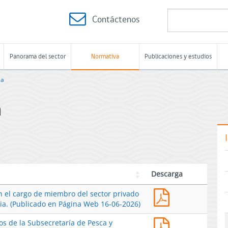
Contáctenos
Panorama del sector
Normativa
Publicaciones y estudios
ia
a
Descarga
Res.
n el cargo de miembro del sector privado
Ex.
bia. (Publicado en Página Web 16-06-2026)
N°
Res.
os de la Subsecretaría de Pesca y
1567-