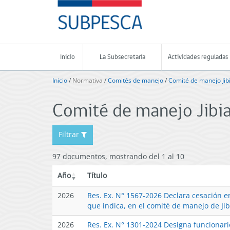
Contenido
SUBPESCA
principal
-
Subsecretaría
de
Pesca
Inicio
La Subsecretaría
Actividades reguladas
y
Acuicultura
Inicio
/
Normativa
/
Comités de manejo
/
Comité de manejo Jib
-
Gobierno
Comité de manejo Jibi
de
Chile
Filtrar
97 documentos, mostrando del 1 al 10
Año
Título
2026
Res. Ex. N° 1567-2026 Declara cesación e
que indica, en el comité de manejo de Ji
2026
Res. Ex. N° 1301-2024 Designa funcionari