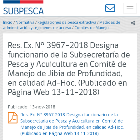
Contenido
SUBPESCA
principal
Toggl
-
navig
Subsecretaría
Inicio
/
Normativa
/
Regulaciones de pesca extractiva
/
Medidas de
ic
de
administración y regímenes de acceso
/
Comités de Manejo
Pesca
y
Res. Ex. N° 3967-2018 Designa
Acuicultura
-
funcionario de la Subsecretaría de
Gobierno
Pesca y Acuicultura en Comité de
de
Chile
Manejo de Jibia de Profundidad,
en calidad Ad-Hoc. (Publicado en
Página Web 13-11-2018)
Publicado: 13-nov-2018
Res. Ex. N° 3967-2018 Designa funcionario de la
Subsecretaría de Pesca y Acuicultura en Comité de
Manejo de Jibia de Profundidad, en calidad Ad-Hoc.
(Publicado en Página Web 13-11-2018)