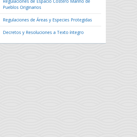
Regulaciones de Espacio Costero Marino de
Pueblos Originarios
Regulaciones de Áreas y Especies Protegidas
Decretos y Resoluciones a Texto íntegro