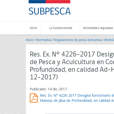
Contenido
SUBPESCA
principal
-
Subsecretaría
de
Pesca
Inicio
La Subsecretaría
Actividades reguladas
y
Acuicultura
Inicio
/
Normativa
/
Regulaciones de pesca extractiva
/
Medida
-
Gobierno
de
Res. Ex. N° 4226-2017 Design
Chile
de Pesca y Acuicultura en Co
Profundidad, en calidad Ad-
12-2017)
Publicado: 14-dic-2017
Res. Ex. N° 4226-2017 Designa funcionario d
Manejo de Jibia de Profundidad, en calidad 