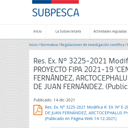
Contenido
SUBPESCA
principal
-
Subsecretaría
de
Pesca
Inicio
La Subsecretaría
Actividades reguladas
y
Acuicultura
Inicio
/
Normativa
/
Regulaciones de investigación científica
/
-
Gobierno
de
Res. Ex. N° 3225-2021 Modif
Chile
PROYECTO FIPA 2021-19 ‘CE
FERNÁNDEZ, ARCTOCEPHALUS 
DE JUAN FERNÁNDEZ. (Publi
Publicado: 14-dic-2021
Res. Ex. N° 3225-2021 Modifica R. EX. Nº
DE JUAN FERNÁNDEZ, ARCTOCEPHALUS PHI
(Publicado en Página Web 14-12-2021)