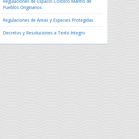
Regulaciones de Espacio Costero Marino de
Pueblos Originarios
Regulaciones de Áreas y Especies Protegidas
Decretos y Resoluciones a Texto íntegro