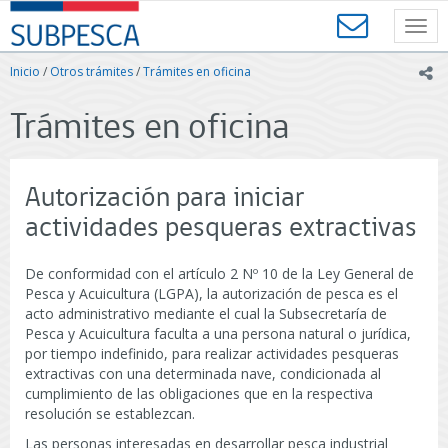
Contenido
SUBPESCA
principal
Toggl
-
navig
Subsecretaría
Inicio
/
Otros trámites
/
Trámites en oficina
ic
de
Pesca
Trámites en oficina
y
Acuicultura
-
Gobierno
Autorización para iniciar
de
Chile
actividades pesqueras extractivas
De conformidad con el artículo 2 Nº 10 de la Ley General de
Pesca y Acuicultura (LGPA), la autorización de pesca es el
acto administrativo mediante el cual la Subsecretaría de
Pesca y Acuicultura faculta a una persona natural o jurídica,
por tiempo indefinido, para realizar actividades pesqueras
extractivas con una determinada nave, condicionada al
cumplimiento de las obligaciones que en la respectiva
resolución se establezcan.
Las personas interesadas en desarrollar pesca industrial