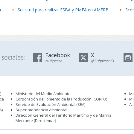
a
Solicitud para realizar ESBA y PMEA en AMERB
Scor
Facebook
X
sociales:
/subpesca
@SubpescaCL
)
Ministerio del Medio Ambiente
Mi
sca
Corporación de Fomento de la Producción (CORFO)
Mi
Servicio de Evaluación Ambiental (SEA
)
Al
A)
Superintendencia Ambiental
Dirección General del Territorio Marítimo y de Marina
Mercante (Directemar
)