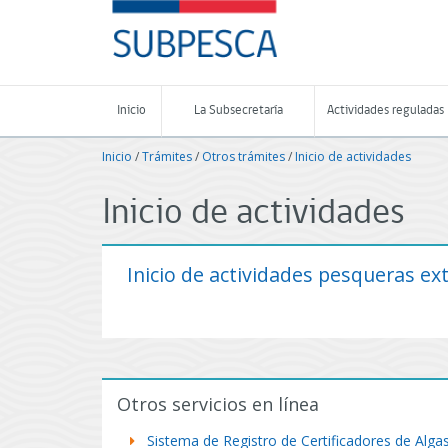
Contenido
SUBPESCA
principal
-
Subsecretaría
de
Pesca
Inicio
La Subsecretaría
Actividades reguladas
y
Acuicultura
Inicio
/
Trámites
/
Otros trámites
/
Inicio de actividades
-
Gobierno
de
Inicio de actividades
Chile
Inicio de actividades pesqueras ext
Otros servicios en línea
Sistema de Registro de Certificadores de Alga