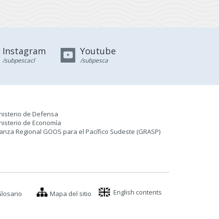
Instagram
Youtube
/subpescacl
/subpesca
nisterio de Defensa
nisterio de Economía
ianza Regional GOOS para el Pacífico Sudeste (GRASP
)
English contents
losario
Mapa del sitio