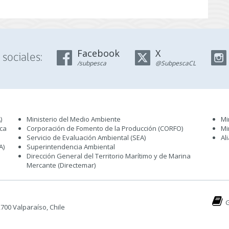
Facebook
X
sociales:
/subpesca
@SubpescaCL
)
Ministerio del Medio Ambiente
Mi
sca
Corporación de Fomento de la Producción (CORFO)
Mi
Servicio de Evaluación Ambiental (SEA
)
Al
A)
Superintendencia Ambiental
Dirección General del Territorio Marítimo y de Marina
Mercante (Directemar
)
G
 2700 Valparaíso, Chile