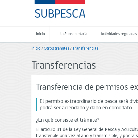
Contenido
SUBPESCA
principal
-
Subsecretaría
de
Pesca
Inicio
La Subsecretaría
Actividades reguladas
y
Acuicultura
Inicio
/
Otros trámites
/
Transferencias
-
Gobierno
de
Transferencias
Chile
Transferencia de permisos ex
El permiso extraordinario de pesca será divis
podrá ser arrendado y dado en comodato.
¿En qué consiste el trámite?
El artículo 31 de la Ley General de Pesca y Acuicult
transferible una vez al año y transmisible; y podr