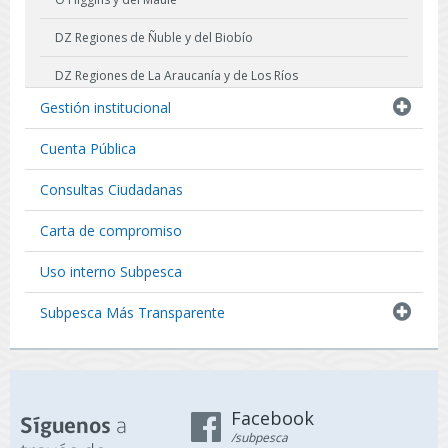
DZ Regiones de Ñuble y del Biobío
DZ Regiones de La Araucanía y de Los Ríos
Gestión institucional
DZ Región de Los Lagos
Cuenta Pública
DZ Región de Aysén del General Carlos Ibañez del Campo
Consultas Ciudadanas
DZ Región de Magallanes y La Antártica Chilena
Carta de compromiso
Uso interno Subpesca
Subpesca Más Transparente
Facebook
a
Síguenos
/subpesca