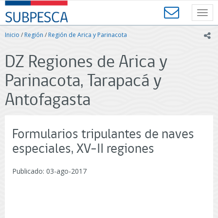
Contenido
SUBPESCA
principal
Toggl
-
navig
Subsecretaría
Inicio
/
Región
/
Región de Arica y Parinacota
ic
de
Pesca
DZ Regiones de Arica y
y
Acuicultura
Parinacota, Tarapacá y
-
Gobierno
Antofagasta
de
Chile
Formularios tripulantes de naves
especiales, XV-II regiones
Publicado: 03-ago-2017