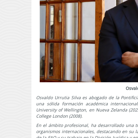
Osval
Osvaldo Urrutia Silva es abogado de la Pontific
una sólida formación académica internaciona
University of Wellington, en Nueva Zelanda (202
College London (2008).
En el ámbito profesional, ha desarrollado una t
organismos internacionales, destacando en su la
de la FAO y su trabajo en la División Jurídica y 