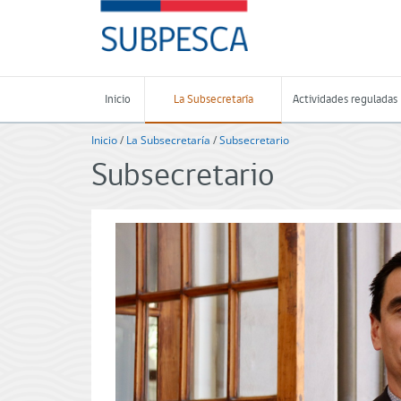
Contenido
SUBPESCA
principal
-
Subsecretaría
de
Pesca
Inicio
La Subsecretaría
Actividades reguladas
y
Acuicultura
Inicio
/
La Subsecretaría
/
Subsecretario
-
Subsecretario
Gobierno
de
Chile