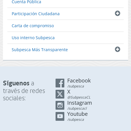
Cuenta Pública
DZ Región de Aysén del General Carlos Ibañez del Campo
Participación Ciudadana
DZ Región de Magallanes y La Antártica Chilena
Carta de compromiso
Uso interno Subpesca
Subpesca Más Transparente
Facebook
Síguenos
a
/subpesca
través de redes
X
sociales:
@SubpescaCL
Instagram
/subpescacl
Youtube
/subpesca