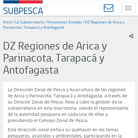
Contenido
SUBPESCA
principal
Toggl
-
navig
Subsecretaría
Inicio
/
La Subsecretaría
/
Direcciones Zonales
/
DZ Regiones de Arica y
de
Parinacota, Tarapacá y Antofagasta
Pesca
ic
y
DZ Regiones de Arica y
Acuicultura
-
Parinacota, Tarapacá y
Gobierno
de
Antofagasta
Chile
La Dirección Zonal de Pesca y Acuicultura de las regiones
de Arica y Parinacota, Tarapacá y Antofagasta, a través de
su Director Zonal de Pesca, lleva a cabo la gestión de la
subsecretaría en esta macrozona, siendo el representante
de la autoridad pesquera en cada una de ellas y
presidiendo el Consejo Zonal de Pesca.
Esta dirección zonal enfoca su quehacer en los temas
pesqueros, acuícolas y ambientales, participando en la