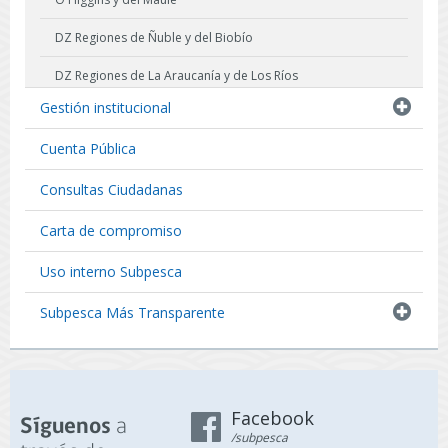
DZ Regiones de Ñuble y del Biobío
DZ Regiones de La Araucanía y de Los Ríos
Gestión institucional
DZ Región de Los Lagos
Cuenta Pública
DZ Región de Aysén del General Carlos Ibañez del Campo
Consultas Ciudadanas
DZ Región de Magallanes y La Antártica Chilena
Carta de compromiso
Uso interno Subpesca
Subpesca Más Transparente
Facebook
a
Síguenos
/subpesca