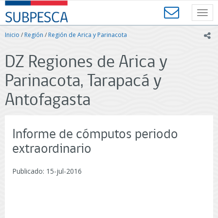
Contenido
SUBPESCA
principal
Toggl
-
navig
Subsecretaría
Inicio
/
Región
/
Región de Arica y Parinacota
ic
de
Pesca
DZ Regiones de Arica y
y
Acuicultura
Parinacota, Tarapacá y
-
Gobierno
Antofagasta
de
Chile
Informe de cómputos periodo
extraordinario
Publicado: 15-jul-2016