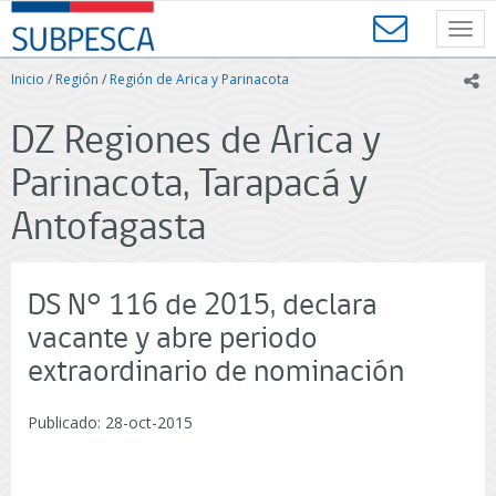
Contenido
SUBPESCA
principal
Toggl
-
navig
Subsecretaría
Inicio
/
Región
/
Región de Arica y Parinacota
ic
de
Pesca
DZ Regiones de Arica y
y
Acuicultura
Parinacota, Tarapacá y
-
Gobierno
Antofagasta
de
Chile
DS N° 116 de 2015, declara
vacante y abre periodo
extraordinario de nominación
Publicado: 28-oct-2015