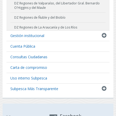
DZ Regiones de Valparaíso, del Libertador Gral. Bernardo
O'Higgins y del Maule
DZ Regiones de Ñuble y del Biobío
DZ Regiones de La Araucanía y de Los Ríos
Gestión institucional
DZ Región de Los Lagos
Cuenta Pública
DZ Región de Aysén del General Carlos Ibañez del Campo
Consultas Ciudadanas
DZ Región de Magallanes y La Antártica Chilena
Carta de compromiso
Uso interno Subpesca
Subpesca Más Transparente