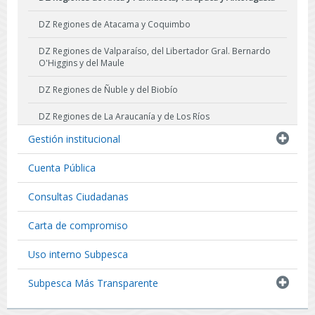
DZ Regiones de Atacama y Coquimbo
DZ Regiones de Valparaíso, del Libertador Gral. Bernardo
O'Higgins y del Maule
DZ Regiones de Ñuble y del Biobío
DZ Regiones de La Araucanía y de Los Ríos
Gestión institucional
DZ Región de Los Lagos
Cuenta Pública
DZ Región de Aysén del General Carlos Ibañez del Campo
Consultas Ciudadanas
DZ Región de Magallanes y La Antártica Chilena
Carta de compromiso
Uso interno Subpesca
Subpesca Más Transparente