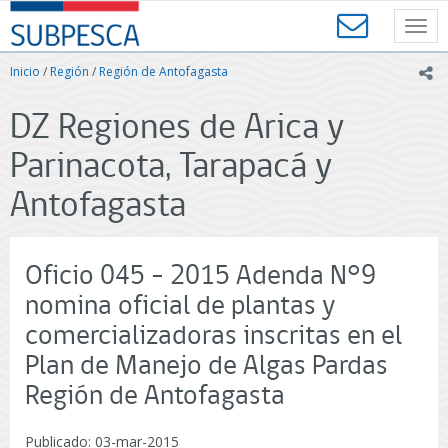
Contenido
SUBPESCA
principal
Toggl
-
navig
Subsecretaría
Inicio
/
Región
/
Región de Antofagasta
ic
de
Pesca
DZ Regiones de Arica y
y
Acuicultura
Parinacota, Tarapacá y
-
Gobierno
Antofagasta
de
Chile
Oficio 045 - 2015 Adenda N°9
nomina oficial de plantas y
comercializadoras inscritas en el
Plan de Manejo de Algas Pardas
Región de Antofagasta
Publicado: 03-mar-2015