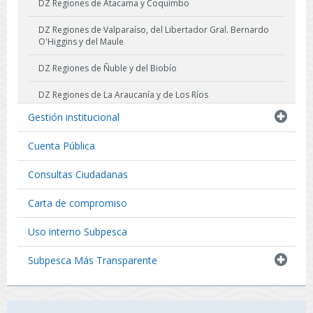
DZ Regiones de Atacama y Coquimbo
DZ Regiones de Valparaíso, del Libertador Gral. Bernardo
O'Higgins y del Maule
DZ Regiones de Ñuble y del Biobío
DZ Regiones de La Araucanía y de Los Ríos
Gestión institucional
DZ Región de Los Lagos
Cuenta Pública
DZ Región de Aysén del General Carlos Ibañez del Campo
Consultas Ciudadanas
DZ Región de Magallanes y La Antártica Chilena
Carta de compromiso
Uso interno Subpesca
Subpesca Más Transparente