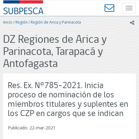
Contenido
SUBPESCA
principal
Toggl
-
navig
Subsecretaría
Inicio
/
Región
/
Región de Arica y Parinacota
ic
de
Pesca
DZ Regiones de Arica y
y
Acuicultura
Parinacota, Tarapacá y
-
Gobierno
Antofagasta
de
Chile
Res. Ex. N°785-2021. Inicia
proceso de nominación de los
miembros titulares y suplentes en
los CZP en cargos que se indican
Publicado: 22-mar-2021