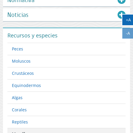
Noticias
A
+A
A
-A
Recursos y especies
Peces
Moluscos
Crustáceos
Equinodermos
Algas
Corales
Reptiles