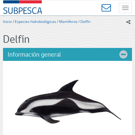
Contenido
SUBPESCA
principal
Toggl
-
navig
Subsecretaría
Inicio
/
Especies hidrobiológicas
/
Mamíferos
/
Delfín
ic
de
Pesca
Delfín
y
Acuicultura
-
Información general
Gobierno
de
Chile