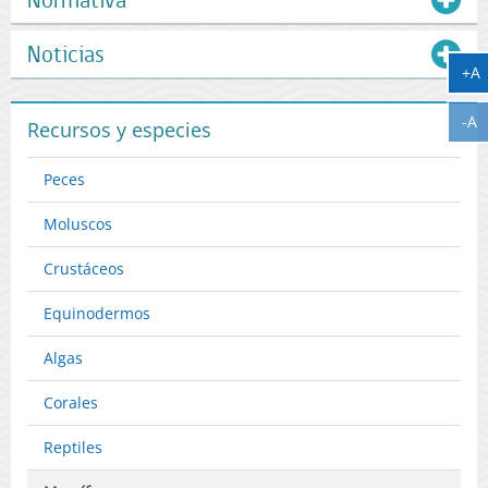
Noticias
A
+A
A
-A
Recursos y especies
Peces
Moluscos
Crustáceos
Equinodermos
Algas
Corales
Reptiles