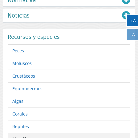
Noticias
A
+A
A
-A
Recursos y especies
Peces
Moluscos
Crustáceos
Equinodermos
Algas
Corales
Reptiles