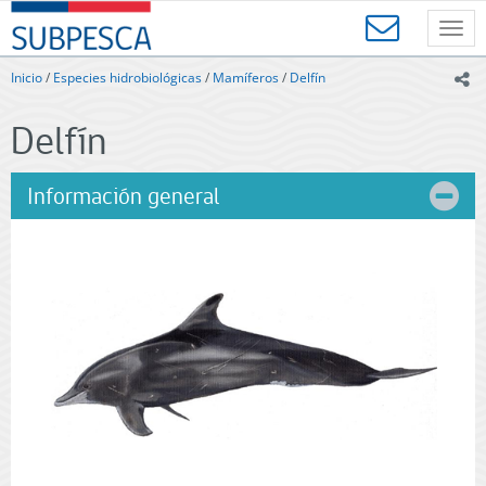
Contenido
SUBPESCA
principal
Toggl
-
navig
Subsecretaría
Inicio
/
Especies hidrobiológicas
/
Mamíferos
/
Delfín
ic
de
Pesca
Delfín
y
Acuicultura
-
Información general
Gobierno
de
Chile