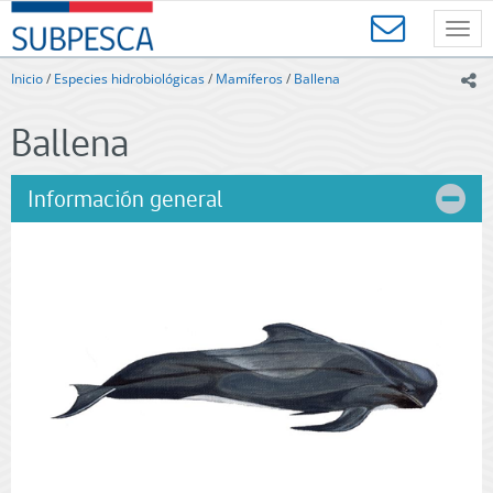
Contenido
SUBPESCA
principal
Toggl
-
navig
Subsecretaría
Inicio
/
Especies hidrobiológicas
/
Mamíferos
/
Ballena
ic
de
Pesca
Ballena
y
Acuicultura
-
Información general
Gobierno
de
Chile