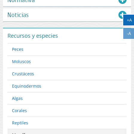
Noticias
A
+A
A
-A
Recursos y especies
Peces
Moluscos
Crustáceos
Equinodermos
Algas
Corales
Reptiles