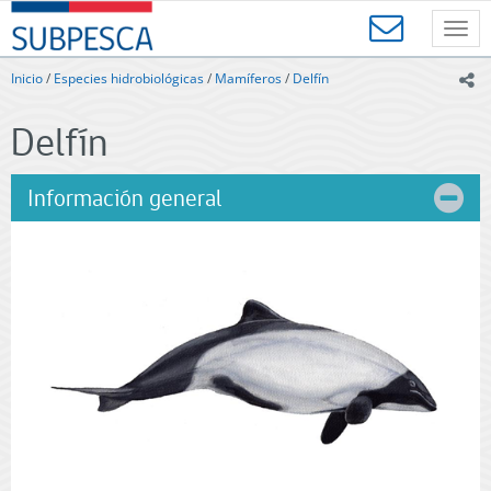
Contenido
SUBPESCA
principal
Toggl
-
navig
Subsecretaría
Inicio
/
Especies hidrobiológicas
/
Mamíferos
/
Delfín
ic
de
Pesca
Delfín
y
Acuicultura
-
Información general
Gobierno
de
Chile