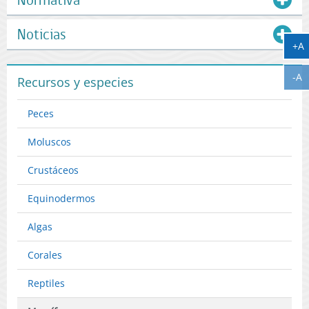
Noticias
A
+A
A
-A
Recursos y especies
Peces
Moluscos
Crustáceos
Equinodermos
Algas
Corales
Reptiles