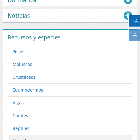
Noticias
A
+A
A
-A
Recursos y especies
Peces
Moluscos
Crustáceos
Equinodermos
Algas
Corales
Reptiles