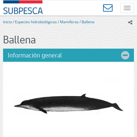
Contenido
SUBPESCA
principal
Toggl
-
navig
Subsecretaría
Inicio
/
Especies hidrobiológicas
/
Mamíferos
/
Ballena
ic
de
Pesca
Ballena
y
Acuicultura
-
Información general
Gobierno
de
Chile