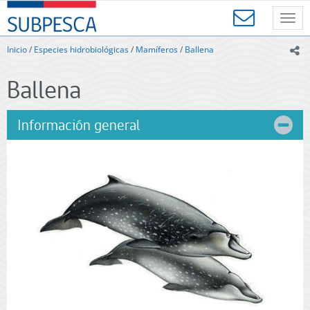
Contenido
SUBPESCA
principal
Toggl
-
navig
Subsecretaría
Inicio
/
Especies hidrobiológicas
/
Mamíferos
/
Ballena
ic
de
Pesca
Ballena
y
Acuicultura
-
Información general
Gobierno
de
Chile