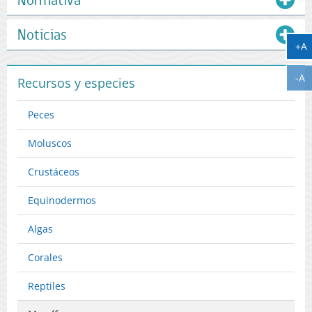
Noticias
A
+A
A
-A
Recursos y especies
Peces
Moluscos
Crustáceos
Equinodermos
Algas
Corales
Reptiles