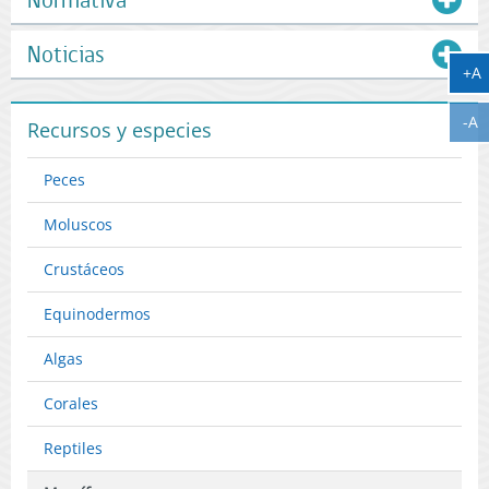
Noticias
A
+A
A
-A
Recursos y especies
Peces
Moluscos
Crustáceos
Equinodermos
Algas
Corales
Reptiles