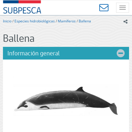
Contenido
SUBPESCA
principal
Toggl
-
navig
Subsecretaría
Inicio
/
Especies hidrobiológicas
/
Mamíferos
/
Ballena
ic
de
Pesca
Ballena
y
Acuicultura
-
Información general
Gobierno
de
Chile