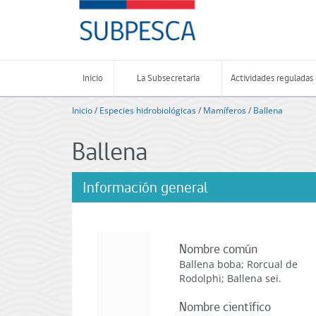
Contenido
SUBPESCA
principal
-
Subsecretaría
de
Pesca
Inicio
La Subsecretaría
Actividades reguladas
y
Acuicultura
Inicio
/
Especies hidrobiológicas
/
Mamíferos
/
Ballena
-
Gobierno
Ballena
de
Chile
Información general
Nombre común
Ballena boba; Rorcual de
Rodolphi; Ballena sei.
Nombre científico