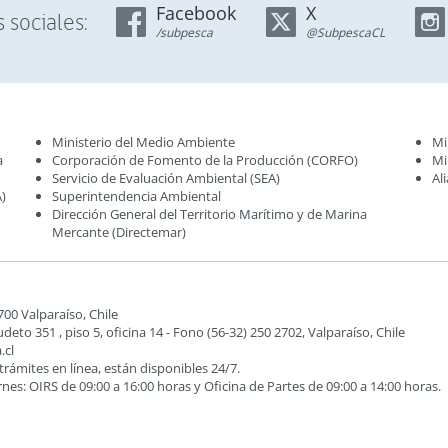
Facebook
X
 sociales:
/subpesca
@SubpescaCL
Ministerio del Medio Ambiente
Mi
a
Corporación de Fomento de la Producción (CORFO)
Mi
Servicio de Evaluación Ambiental (SEA
)
Al
)
Superintendencia Ambiental
Dirección General del Territorio Marítimo y de Marina
Mercante (Directemar
)
2700 Valparaíso, Chile
to 351 , piso 5, oficina 14 - Fono (56-32) 250 2702, Valparaíso, Chile
.cl
 trámites en línea, están disponibles 24/7.
ernes: OIRS de 09:00 a 16:00 horas y Oficina de Partes de 09:00 a 14:00 horas.