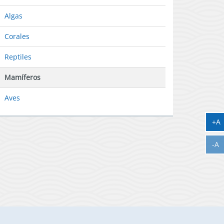
Algas
Corales
Reptiles
Mamíferos
Aves
A
+A
A
-A