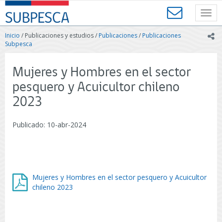
Contenido
SUBPESCA
principal
Toggl
-
navig
Subsecretaría
Inicio
/ Publicaciones y estudios /
Publicaciones
/
Publicaciones
ic
de
Subpesca
Pesca
y
Mujeres y Hombres en el sector
Acuicultura
-
pesquero y Acuicultor chileno
Gobierno
2023
de
Chile
Publicado: 10-abr-2024
Mujeres y Hombres en el sector pesquero y Acuicultor
chileno 2023