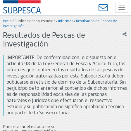
Contenido
SUBPESCA
principal
Toggl
-
navig
Subsecretaría
Inicio
/ Publicaciones y estudios /
Informes
/
Resultados de Pescas de
de
Investigación
Pesca
ic
Resultados de Pescas de
y
Acuicultura
Investigación
-
Gobierno
IMPORTANTE: De conformidad con lo dispuesto en el
de
artículo 98 de la Ley General de Pesca y Acuicultura, los
Chile
informes que contienen los resultados de las pescas de
investigación autorizadas por esta Subsecretaría deben
publicarse en el sitio de dominio de la Subsecretaría. Sin
perjuicipo de lo anterior, el contenido de dichos informes
es de responsabilidad exclusiva de las personas
naturales o jurídicas que efectuaron el respectivo
estudio y su publicación no significa aprobación técnica
por parte de la Subsecretaría.
Para revisar el estado de su
solicitud, ver su resolución o