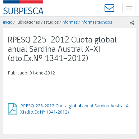
Contenido
SUBPESCA
principal
Toggl
-
navig
Subsecretaría
Inicio
/ Publicaciones y estudios /
Informes
/
Informes técnicos
ic
de
Pesca
y
RPESQ 225-2012 Cuota global
Acuicultura
anual Sardina Austral X-XI
-
Gobierno
(dto.Ex.Nº 1341-2012)
de
Chile
Publicado: 01-ene-2012
RPESQ 225-2012 Cuota global anual Sardina Austral X-
XI (dto.Ex.Nº 1341-2012)