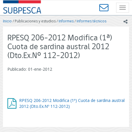
Contenido
SUBPESCA
principal
Toggl
-
navig
Subsecretaría
Inicio
/ Publicaciones y estudios /
Informes
/
Informes técnicos
ic
de
Pesca
y
RPESQ 206-2012 Modifica (1ª)
Acuicultura
Cuota de sardina austral 2012
-
Gobierno
(Dto.Ex.Nº 112-2012)
de
Chile
Publicado: 01-ene-2012
RPESQ 206-2012 Modifica (1ª) Cuota de sardina austral
2012 (Dto.Ex.Nº 112-2012)