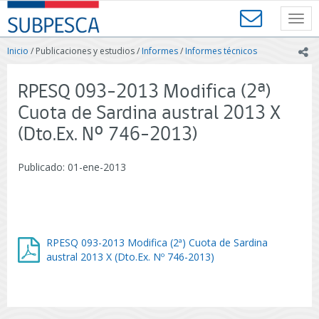
Contenido
SUBPESCA
principal
Toggl
-
navig
Subsecretaría
Inicio
/ Publicaciones y estudios /
Informes
/
Informes técnicos
ic
de
Pesca
y
RPESQ 093-2013 Modifica (2ª)
Acuicultura
Cuota de Sardina austral 2013 X
-
Gobierno
(Dto.Ex. Nº 746-2013)
de
Chile
Publicado: 01-ene-2013
RPESQ 093-2013 Modifica (2ª) Cuota de Sardina
austral 2013 X (Dto.Ex. Nº 746-2013)