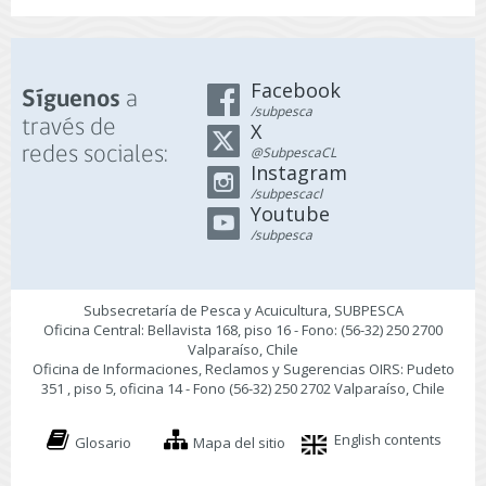
Facebook
a
Síguenos
/subpesca
través de
X
redes sociales:
@SubpescaCL
Instagram
/subpescacl
Youtube
/subpesca
Subsecretaría de Pesca y Acuicultura, SUBPESCA
Oficina Central: Bellavista 168, piso 16 - Fono: (56-32) 250 2700
Valparaíso, Chile
Oficina de Informaciones, Reclamos y Sugerencias OIRS: Pudeto
351 , piso 5, oficina 14 - Fono (56-32) 250 2702 Valparaíso, Chile
English contents
Glosario
Mapa del sitio