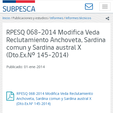
Contenido
SUBPESCA
principal
Toggl
-
navig
Subsecretaría
Inicio
/ Publicaciones y estudios /
Informes
/
Informes técnicos
ic
de
Pesca
y
RPESQ 068-2014 Modifica Veda
Acuicultura
Reclutamiento Anchoveta, Sardina
-
Gobierno
comun y Sardina austral X
de
(Dto.Ex.Nº 145-2014)
Chile
Publicado: 01-ene-2014
RPESQ 068-2014 Modifica Veda Reclutamiento
Anchoveta, Sardina comun y Sardina austral X
(Dto.Ex.Nº 145-2014)