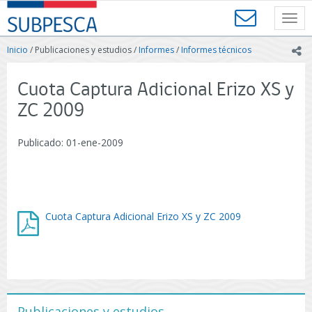
Contenido
SUBPESCA
principal
Toggl
-
navig
Subsecretaría
Inicio
/ Publicaciones y estudios /
Informes
/
Informes técnicos
ic
de
Pesca
y
Cuota Captura Adicional Erizo XS y
Acuicultura
ZC 2009
-
Gobierno
de
Publicado: 01-ene-2009
Chile
Cuota Captura Adicional Erizo XS y ZC 2009
Publicaciones y estudios