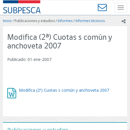
Contenido
SUBPESCA
principal
Toggl
-
navig
Subsecretaría
Inicio
/ Publicaciones y estudios /
Informes
/
Informes técnicos
ic
de
Pesca
y
Modifica (2ª) Cuotas s común y
Acuicultura
anchoveta 2007
-
Gobierno
de
Publicado: 01-ene-2007
Chile
Modifica (2ª) Cuotas s común y anchoveta 2007
Publicaciones y estudios