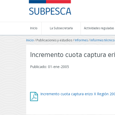
Contenido
SUBPESCA
principal
-
Subsecretaría
de
Pesca
Inicio
La Subsecretaría
Actividades reguladas
y
Acuicultura
Inicio
/ Publicaciones y estudios /
Informes
/
Informes técnico
-
Gobierno
de
Incremento cuota captura er
Chile
Publicado: 01-ene-2005
Incremento cuota captura erizo X Región 20