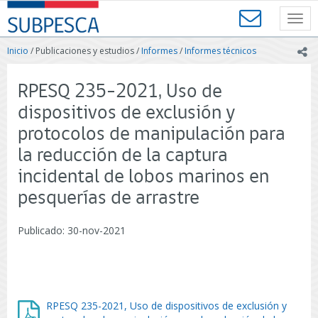
Contenido
SUBPESCA
principal
Toggl
-
navig
Subsecretaría
Inicio
/ Publicaciones y estudios /
Informes
/
Informes técnicos
ic
de
Pesca
y
RPESQ 235-2021, Uso de
Acuicultura
dispositivos de exclusión y
-
Gobierno
protocolos de manipulación para
de
la reducción de la captura
Chile
incidental de lobos marinos en
pesquerías de arrastre
Publicado: 30-nov-2021
RPESQ 235-2021, Uso de dispositivos de exclusión y