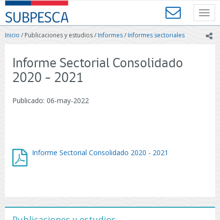
Contenido
SUBPESCA
principal
Toggl
-
navig
Subsecretaría
Inicio
/ Publicaciones y estudios /
Informes
/
Informes sectoriales
ic
de
Pesca
y
Informe Sectorial Consolidado
Acuicultura
2020 - 2021
-
Gobierno
de
Publicado: 06-may-2022
Chile
Informe Sectorial Consolidado 2020 - 2021
Publicaciones y estudios