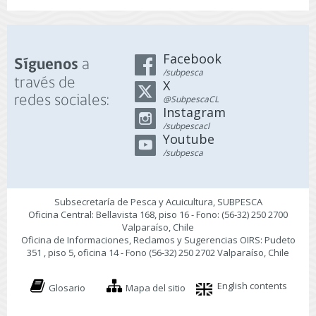
Facebook
a
Síguenos
/subpesca
través de
X
redes sociales:
@SubpescaCL
Instagram
/subpescacl
Youtube
/subpesca
Subsecretaría de Pesca y Acuicultura, SUBPESCA
Oficina Central: Bellavista 168, piso 16 - Fono: (56-32) 250 2700
Valparaíso, Chile
Oficina de Informaciones, Reclamos y Sugerencias OIRS: Pudeto
351 , piso 5, oficina 14 - Fono (56-32) 250 2702 Valparaíso, Chile
English contents
Glosario
Mapa del sitio