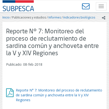
Contenido
SUBPESCA
principal
Toggl
-
navig
Subsecretaría
Inicio
/ Publicaciones y estudios /
Informes
/
Indicadores biológicos
ic
de
Pesca
y
Reporte N° 7: Monitoreo del
Acuicultura
proceso de reclutamiento de
-
Gobierno
sardina común y anchoveta entre
de
la V y XIV Regiones
Chile
Publicado: 08-feb-2018
Reporte N° 7: Monitoreo del proceso de reclutamiento
de sardina común y anchoveta entre la V y XIV
Regiones