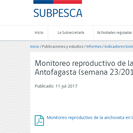
Contenido
SUBPESCA
principal
-
Subsecretaría
de
Pesca
Inicio
La Subsecretaría
Actividades reguladas
y
Acuicultura
Inicio
/ Publicaciones y estudios /
Informes
/
Indicadores biol
-
Gobierno
de
Monitoreo reproductivo de la
Chile
Antofagasta (semana 23/20
Publicado: 11-jul-2017
Monitoreo reproductivo de la anchoveta en 