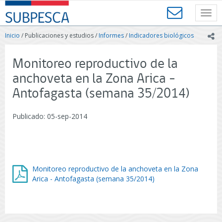
Contenido
SUBPESCA
principal
Toggl
-
navig
Subsecretaría
Inicio
/ Publicaciones y estudios /
Informes
/
Indicadores biológicos
ic
de
Pesca
y
Monitoreo reproductivo de la
Acuicultura
anchoveta en la Zona Arica -
-
Gobierno
Antofagasta (semana 35/2014)
de
Chile
Publicado: 05-sep-2014
Monitoreo reproductivo de la anchoveta en la Zona
Arica - Antofagasta (semana 35/2014)