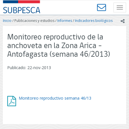
Contenido
SUBPESCA
principal
Toggl
-
navig
Subsecretaría
Inicio
/ Publicaciones y estudios /
Informes
/
Indicadores biológicos
ic
de
Pesca
y
Monitoreo reproductivo de la
Acuicultura
anchoveta en la Zona Arica -
-
Gobierno
Antofagasta (semana 46/2013)
de
Chile
Publicado: 22-nov-2013
Monitoreo reproductivo semana 46/13