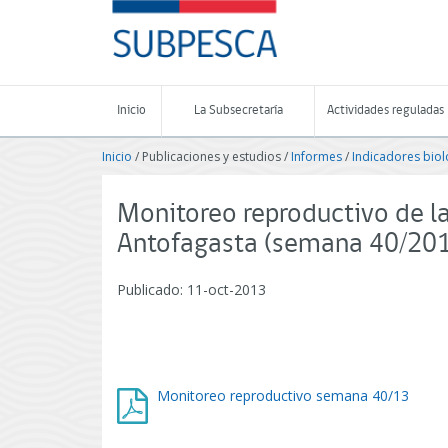
Contenido
SUBPESCA
principal
-
Subsecretaría
de
Pesca
Inicio
La Subsecretaría
Actividades reguladas
y
Acuicultura
Inicio
/ Publicaciones y estudios /
Informes
/
Indicadores biol
-
Gobierno
de
Monitoreo reproductivo de la
Chile
Antofagasta (semana 40/20
Publicado: 11-oct-2013
Monitoreo reproductivo semana 40/13